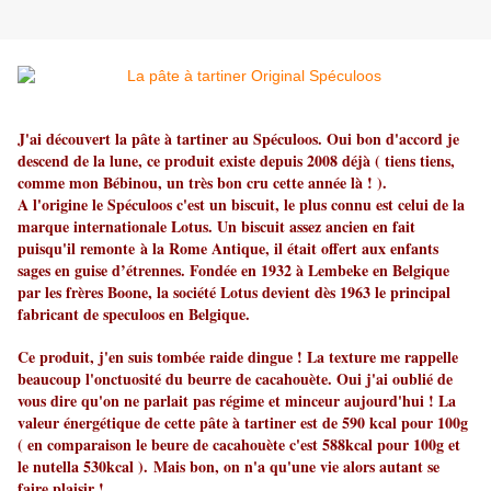
J'ai découvert la pâte à tartiner au Spéculoos. Oui bon d'accord je
descend de la lune, ce produit existe depuis 2008 déjà ( tiens tiens,
comme mon Bébinou, un très bon cru cette année là ! ).
A l'origine le Spéculoos c'est un biscuit, le plus connu est celui de la
marque internationale
Lotus
. Un biscuit assez ancien en fait
puisqu'il remonte à la Rome Antique, il était offert aux enfants
sages en guise d’étrennes. Fondée en 1932 à Lembeke en Belgique
par les frères Boone, la société Lotus devient dès 1963 le principal
fabricant de speculoos en Belgique.
Ce produit, j'en suis tombée raide dingue ! La texture me rappelle
beaucoup l'onctuosité du beurre de cacahouète. Oui j'ai oublié de
vous dire qu'on ne parlait pas régime et minceur aujourd'hui ! La
valeur énergétique de cette pâte à tartiner est de 590 kcal pour 100g
( en comparaison le beure de cacahouète c'est 588kcal pour 100g et
le nutella 530kcal ). Mais bon, on n'a qu'une vie alors autant se
faire plaisir !