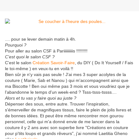
.... pour se lever demain matin à 4h.
Pourquoi ?
Pour aller au salon CSF à Pariiiiiiiiiis !!!!!!!!!
C'est quoi le salon CSF ?
C'est le salon
Création Savoir-Faire
, du DIY ( Do It Yourself / Fais
le toi-même ) en veux-tu en voilà !!
Bien sûr je n'y vais pas seule ! J'ai mes 3 super acolytes de la
couture ( Marie, Sab et Nanou ) qui m'accompagnent ainsi que
ma Biscotte ! Ben oui même pas 3 mois et vous voudriez que je
l'abandonne le temps d'un week-end ? Tsss-tsss-tssss....
Alors et tu vas y faire quoi au juste ?
Dépenser des sous, entre autre. Trouver l'inspiration,
s'émerveiller de magnifiques tissus, faire le plein de jolis livres et
de bonnes idées. Et peut être même rencontrer mon gourou
personnel, celle qui m'a donné envie de me lancer dans la
couture il y 2 ans avec son superbe livre "Créations en couture
pour p'tits loups et grands rêveurs", j'ai nommé Laetitia Gheno