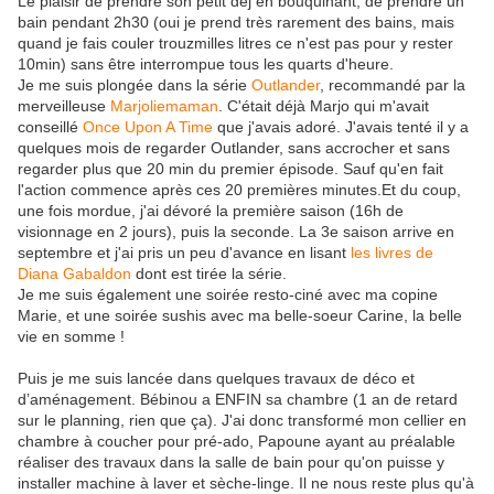
Le plaisir de prendre son petit déj en bouquinant, de prendre un
bain pendant 2h30 (oui je prend très rarement des bains, mais
quand je fais couler trouzmilles litres ce n'est pas pour y rester
10min) sans être interrompue tous les quarts d'heure.
Je me suis plongée dans la série
Outlander
, recommandé par la
merveilleuse
Marjoliemaman
. C'était déjà Marjo qui m'avait
conseillé
Once Upon A Time
que j'avais adoré. J'avais tenté il y a
quelques mois de regarder Outlander, sans accrocher et sans
regarder plus que 20 min du premier épisode. Sauf qu'en fait
l'action commence après ces 20 premières minutes.Et du coup,
une fois mordue, j'ai dévoré la première saison (16h de
visionnage en 2 jours), puis la seconde. La 3e saison arrive en
septembre et j'ai pris un peu d'avance en lisant
les livres de
Diana Gabaldon
dont est tirée la série.
Je me suis également une soirée resto-ciné avec ma copine
Marie, et une soirée sushis avec ma belle-soeur Carine, la belle
vie en somme !
Puis je me suis lancée dans quelques travaux de déco et
d’aménagement. Bébinou a ENFIN sa chambre (1 an de retard
sur le planning, rien que ça). J'ai donc transformé mon cellier en
chambre à coucher pour pré-ado, Papoune ayant au préalable
réaliser des travaux dans la salle de bain pour qu'on puisse y
installer machine à laver et sèche-linge. Il ne nous reste plus qu'à