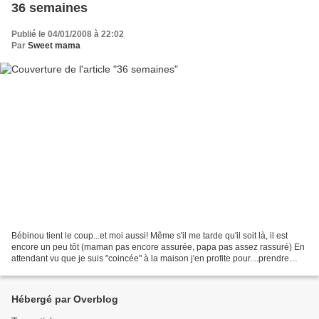
36 semaines
Publié le 04/01/2008 à 22:02
Par
Sweet mama
Bébinou tient le coup...et moi aussi! Même s'il me tarde qu'il soit là, il est
encore un peu tôt (maman pas encore assurée, papa pas assez rassuré) En
attendant vu que je suis "coincée" à la maison j'en profite pour....prendre
pleins de photos! On a même...
Hébergé par Overblog