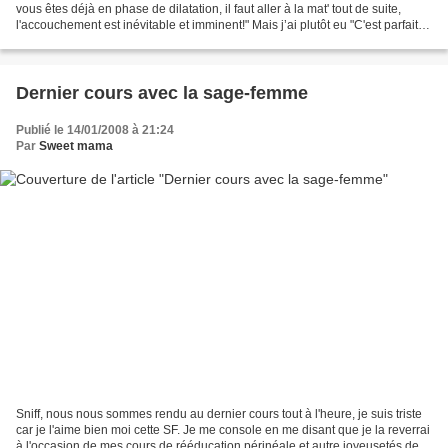
vous êtes déjà en phase de dilatation, il faut aller à la mat' tout de suite,
l'accouchement est inévitable et imminent!" Mais j’ai plutôt eu "C'est parfait,
le col ne s'est...
Dernier cours avec la sage-femme
Publié le 14/01/2008 à 21:24
Par
Sweet mama
Sniff, nous nous sommes rendu au dernier cours tout à l'heure, je suis triste
car je l'aime bien moi cette SF. Je me console en me disant que je la reverrai
à l'occasion de mes cours de rééducation périnéale et autre joyeusetés de