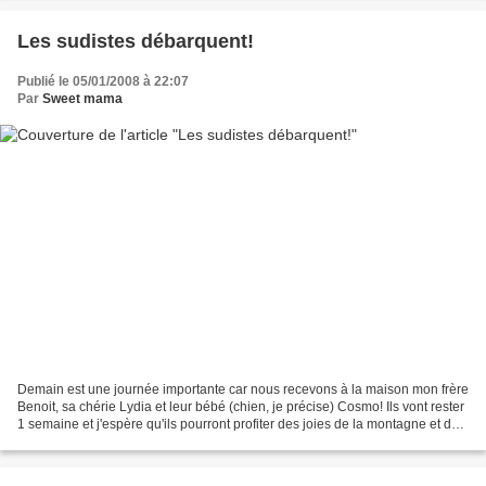
Les sudistes débarquent!
Publié le 05/01/2008 à 22:07
Par
Sweet mama
Demain est une journée importante car nous recevons à la maison mon frère
Benoit, sa chérie Lydia et leur bébé (chien, je précise) Cosmo! Ils vont rester
1 semaine et j'espère qu'ils pourront profiter des joies de la montagne et de
la glisse. Pendant...