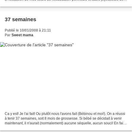
ce genre! Le thème du...
37 semaines
Publié le 10/01/2008 à 21:11
Par
Sweet mama
Ca y est! Je l'ai fait! Ou plutôt nous l'avons fait (Bébinou et moi!). On a réussi
à tenir 37 semaines, soit 8 mois de grossesse. Si bébé se décidait à venir
maintenant, il n'aurait (normalement) aucune séquelle, aucun souci! En fait à
partir d'aujourd'hui...