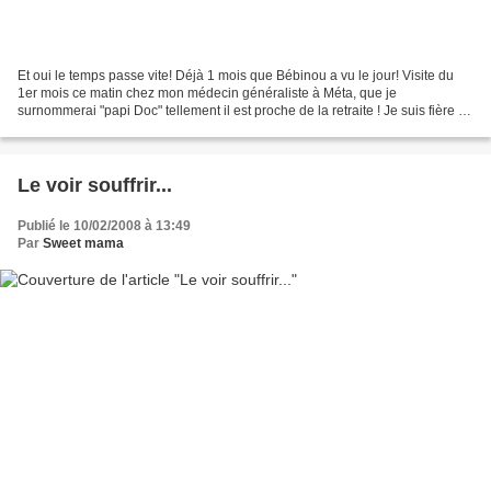
Et oui le temps passe vite! Déjà 1 mois que Bébinou a vu le jour! Visite du
1er mois ce matin chez mon médecin généraliste à Méta, que je
surnommerai "papi Doc" tellement il est proche de la retraite ! Je suis fière de
vous annoncer que Bébinou pèse 3,760Kg...
Le voir souffrir...
Publié le 10/02/2008 à 13:49
Par
Sweet mama