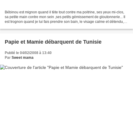
Bébinou est mignon quand il tète tout contre ma poitrine, ses yeux mi-clos,
sa petite main contre mon sein ,ses petits gémissement de gloutonnerie... Il
est trognon quand je lui fais prendre son bain, le visage calme et détendu,
les jambes libres de tout...
Papie et Mamie débarquent de Tunisie
Publié le 04/02/2008 à 13:40
Par
Sweet mama