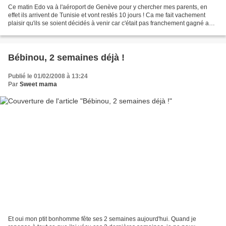
Ce matin Edo va à l'aéroport de Genève pour y chercher mes parents, en
effet ils arrivent de Tunisie et vont restés 10 jours ! Ca me fait vachement
plaisir qu'ils se soient décidés à venir car c'était pas franchement gagné au
début! "Oh on va pas venir...
Bébinou, 2 semaines déjà !
Publié le 01/02/2008 à 13:24
Par
Sweet mama
Et oui mon ptit bonhomme fête ses 2 semaines aujourd'hui. Quand je