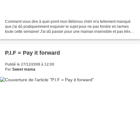
Comment vous dire à quel point mon Bébinou chéri m'a tellement manqué
que j'ai dû pratiquemment esquiver le sujet pour ne pas fondre en larmes
toute cette semaine! J'ai dû passer pour une maman insensible et pas très
aimante car j'ai pris soin de ne pas...
P.I.F = Pay it forward
Publié le 27/12/2008 à 12:00
Par
Sweet mama