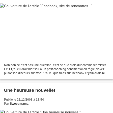
Non non ce n'est pas une question, c'est ce que crois dur comme fer mister
Ex. Et j'ai eu droit hier soir à un petit coaching sentimental en règle, voyez
plutot son discours sur msn: "J'ai vu que tu es sur facebook et j'aimerais bien
avoir une discution...
Une heureuse nouvelle!
Publié le 21/12/2008 à 18:54
Par
Sweet mama