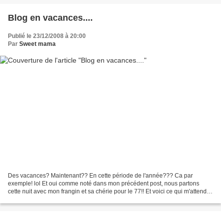
Blog en vacances....
Publié le 23/12/2008 à 20:00
Par
Sweet mama
Des vacances? Maintenant?? En cette période de l'année??? Ca par
exemple! lol Et oui comme noté dans mon précédent post, nous partons
cette nuit avec mon frangin et sa chérie pour le 77!! Et voici ce qui m'attend là
bas: le 24 au soir: repas de noel chez...