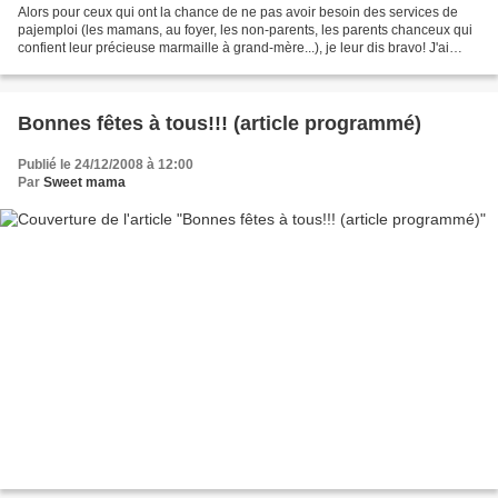
Alors pour ceux qui ont la chance de ne pas avoir besoin des services de
pajemploi (les mamans, au foyer, les non-parents, les parents chanceux qui
confient leur précieuse marmaille à grand-mère...), je leur dis bravo! J'ai
envie de leur demander s'il...
Bonnes fêtes à tous!!! (article programmé)
Publié le 24/12/2008 à 12:00
Par
Sweet mama