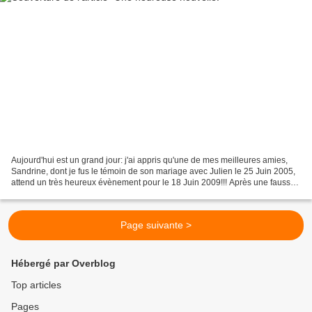
Aujourd'hui est un grand jour: j'ai appris qu'une de mes meilleures amies,
Sandrine, dont je fus le témoin de son mariage avec Julien le 25 Juin 2005,
attend un très heureux évènement pour le 18 Juin 2009!!! Après une fausse
couche tardive à presque 5...
Page suivante >
Hébergé par Overblog
Top articles
Pages