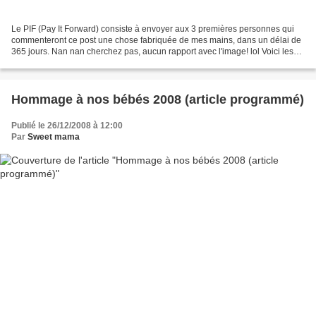
Le PIF (Pay It Forward) consiste à envoyer aux 3 premières personnes qui
commenteront ce post une chose fabriquée de mes mains, dans un délai de
365 jours. Nan nan cherchez pas, aucun rapport avec l'image! lol Voici les
règles : 1- N’importe qui possédant...
Hommage à nos bébés 2008 (article programmé)
Publié le 26/12/2008 à 12:00
Par
Sweet mama