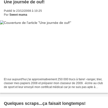
Une journée de ouf!
Publié le 23/12/2008 à 10:25
Par
Sweet mama
Et oui aujourd'hui j'ai approximativement 250 000 trucs à faire! -ranger, trier,
classer mes papiers 2008 et préparer mon classeur de 2009. -écrire au club
de sport et leur envoyé mon certificat médical car je ne suis pas apte à
reprendre le sport d'après...
Quelques scraps...ça faisait longtemps!