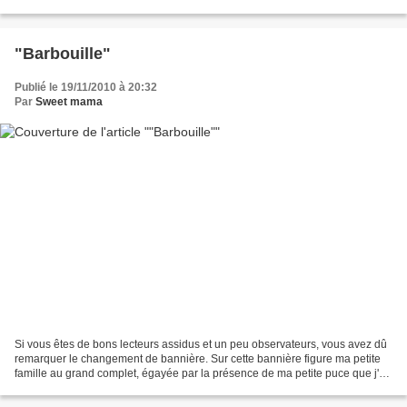
surtout des trucs trop grands...
"Barbouille"
Publié le 19/11/2010 à 20:32
Par
Sweet mama
Si vous êtes de bons lecteurs assidus et un peu observateurs, vous avez dû
remarquer le changement de bannière. Sur cette bannière figure ma petite
famille au grand complet, égayée par la présence de ma petite puce que j'ai
décidé de surnommer sur ce...