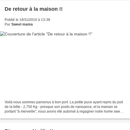
De retour à la maison !!
Publié le 18/11/2010 à 13:38
Par
Sweet mama
Voilà nous sommes parvenus à bon port. La petite puce ayant repris du poil
de la bête - 2,750 Kg - presque son poids de naissance, et la maman se
portant "à merveille", nous avons été autorisé à regagner notre home sweet
home. C'est mon papa qui est venu...