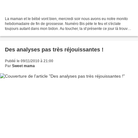
La maman et le bébé vont bien, mercredi soir nous avons eu notre monito
hebdomadaire de fin de grossesse. Numéro Bis pète le feu et s'éclate
toujours autant dans mon bidon. Au toucher, la sf présente ce jour là trouvait
mon ventre encore assez souple...
Des analyses pas très réjouissantes !
Publié le 09/11/2010 à 21:00
Par
Sweet mama