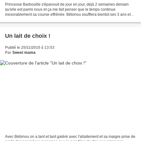
Princesse Barbouille s'épanouit de jour en jour, déjà 2 semaines demain
qu'elle est parmi nous et ça me fait penser que le temps continue
inexorablement sa course effrénée. Bébinou soufflera bientot ses 3 ans et
quand je le vois près de sa petite soeur,...
Un lait de choix !
Publié le 25/11/2010 à 13:53
Par
Sweet mama
Avec Bébinou on a tant et tant galéré avec l'allaitement et sa maigre prise de