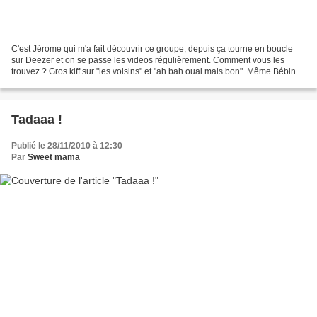
C'est Jérome qui m'a fait découvrir ce groupe, depuis ça tourne en boucle
sur Deezer et on se passe les videos régulièrement. Comment vous les
trouvez ? Gros kiff sur "les voisins" et "ah bah ouai mais bon". Même Bébinou
se tape un gros trip avec nous...
Tadaaa !
Publié le 28/11/2010 à 12:30
Par
Sweet mama