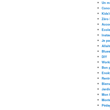
Un m
Conc
Kids'
Zéro 
Acco
Ecole
Insta
Je pa
Allai
Blue
DIY
Work
Bon 
Enok
Rentr
Bien
Jardi
Mon f
Mont
Pédag