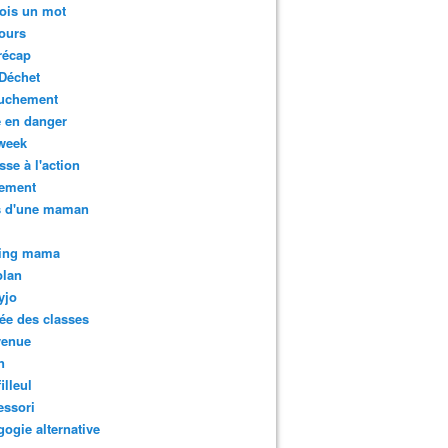
ois un mot
ours
récap
Déchet
uchement
 en danger
week
sse à l'action
tement
s d'une maman
ing mama
plan
yjo
ée des classes
venue
n
illeul
essori
ogie alternative