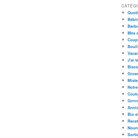
CATÉG
Quot
Bébi
Barbo
Mes a
Coup
Bouil
Vacan
J'ai t
Bisco
Gros
Miste
Notre
Cout
Grrrrr
Anniv
Bio e
Recet
Nouno
Sorti