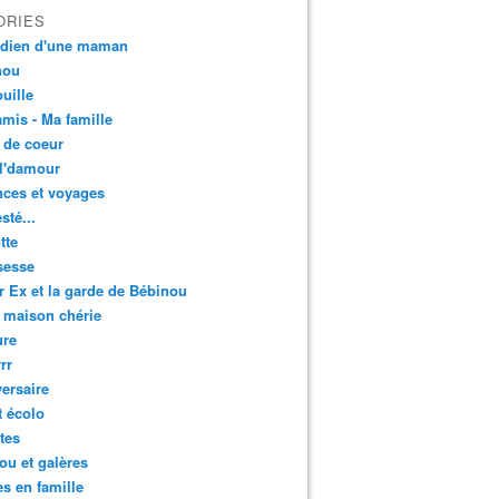
ORIES
idien d'une maman
nou
uille
mis - Ma famille
 de coeur
l'damour
ces et voyages
esté...
tte
sesse
r Ex et la garde de Bébinou
 maison chérie
ure
rr
ersaire
t écolo
tes
u et galères
es en famille