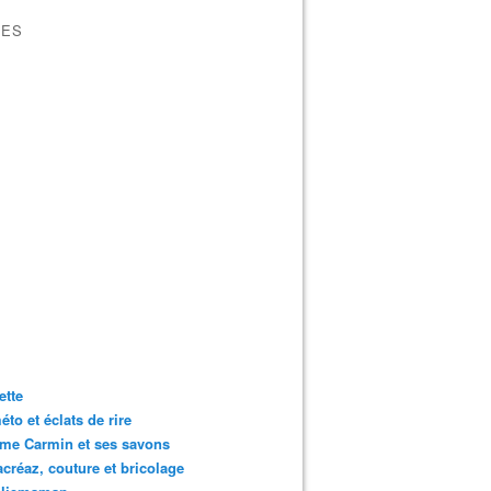
VES
ette
to et éclats de rire
me Carmin et ses savons
créaz, couture et bricolage