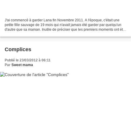
J'ai commencé à garder Lana fin Novembre 2011. A l'époque, c'était une
petite fille sauvage de 19 mois qui n'avait jamais été garder par quelqu'un
d'autre que sa maman. Inutile de préciser que les premiers moments ont été
rudes, pour elle comme pour nous....
Complices
Publié le 23/03/2012 à 06:11
Par
Sweet mama