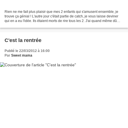
Rien ne me fait plus plaisir que mes 2 enfants qui s'amusent ensemble, je
trouve ça génial ! L'autre jour c'était partie de catch, je vous laisse deviner
qui en a eu l'idée. Ils étaient morts de rire tous les 2. J'ai quand même dû
mettre le hola au bout...
C'est la rentrée
Publié le 22/03/2012 à 16:00
Par
Sweet mama