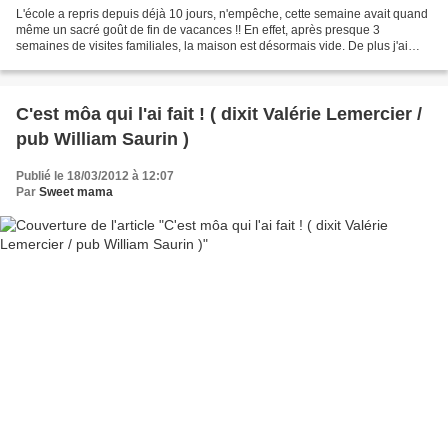
L'école a repris depuis déjà 10 jours, n'empêche, cette semaine avait quand
même un sacré goût de fin de vacances !! En effet, après presque 3
semaines de visites familiales, la maison est désormais vide. De plus j'ai
remis Bébinou à l'école le matin...
C'est môa qui l'ai fait ! ( dixit Valérie Lemercier /
pub William Saurin )
Publié le 18/03/2012 à 12:07
Par
Sweet mama