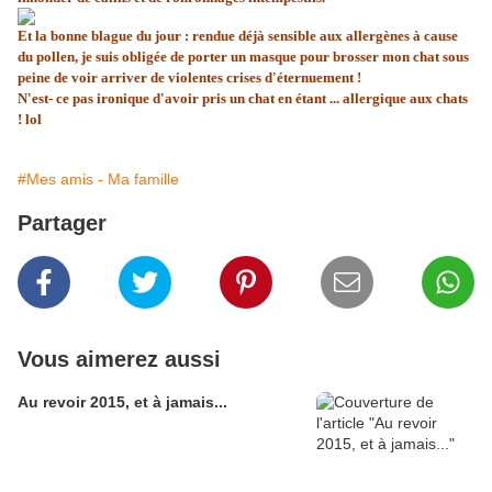
Et la bonne blague du jour : rendue déjà sensible aux allergènes à cause
du pollen, je suis obligée de porter un masque pour brosser mon chat sous
peine de voir arriver de violentes crises d'éternuement !
N'est- ce pas ironique d'avoir pris un chat en étant ... allergique aux chats
! lol
#Mes amis - Ma famille
Partager
Vous aimerez aussi
Au revoir 2015, et à jamais...