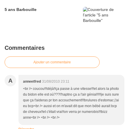
5 ans Barbouille
Commentaires
Ajouter un commentaire
A
anneetfred
31/08/2010 23:11
<br /> coucou!!!déjà!!ça passe à une vitesse!!!et alors la photo
du bidon elle est où???l'haptno ça a l'air génial!!!!!je suis sure
que ça t'aideras pr ton accouchement!!!brulures d'estomac j'ai
eu bcp<br /> aussi et on m'avait dit que mon bébé aurait bcp
de cheveux!!et c'était vrai!!on verra pr numerobis!!!bizz
anne<br /> <br /> <br />