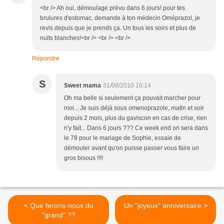
<br /> Ah oui, démoulage prévu dans 6 jours! pour tes
brulures d'estomac, demande à ton médecin Oméprazol, je
revis depuis que je prends ça. Un tous les soirs et plus de
nuits blanches!<br /> <br /> <br />
Répondre
S
Sweet mama
31/08/2010 16:14
Oh ma belle si seulement ça pouvait marcher pour
moi... Je suis déjà sous omenoprazole, matin et soir
depuis 2 mois, plus du gaviscon en cas de crise, rien
n'y fait... Dans 6 jours ??? Ce week end on sera dans
le 78 pour le mariage de Sophie, essaie de
démouler avant qu'on puisse passer vous faire un
gros bisous !!!!
< Que ferons-nous du
Un "joyeux" anniversaire >
"grand" ??