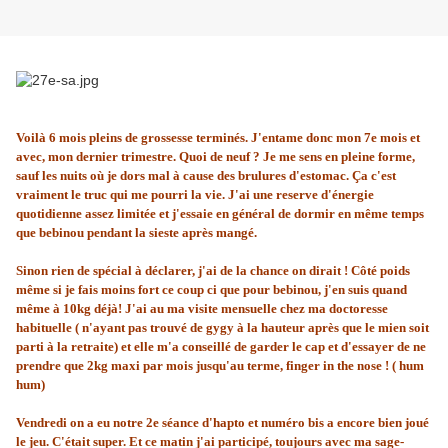
Voilà 6 mois pleins de grossesse terminés. J'entame donc mon 7e mois et
avec, mon dernier trimestre. Quoi de neuf ? Je me sens en pleine forme,
sauf les nuits où je dors mal à cause des brulures d'estomac. Ça c'est
vraiment le truc qui me pourri la vie. J'ai une reserve d'énergie
quotidienne assez limitée et j'essaie en général de dormir en même temps
que bebinou pendant la sieste après mangé.
Sinon rien de spécial à déclarer, j'ai de la chance on dirait ! Côté poids
même si je fais moins fort ce coup ci que pour bebinou, j'en suis quand
même à 10kg déjà! J'ai au ma visite mensuelle chez ma doctoresse
habituelle ( n'ayant pas trouvé de gygy à la hauteur après que le mien soit
parti à la retraite) et elle m'a conseillé de garder le cap et d'essayer de ne
prendre que 2kg maxi par mois jusqu'au terme, finger in the nose ! ( hum
hum)
Vendredi on a eu notre 2e séance d'hapto et numéro bis a encore bien joué
le jeu. C'était super. Et ce matin j'ai participé, toujours avec ma sage-