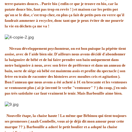
terre-patates douces. . Purée bio ( enfin ce que je trouve en bio, car la
patate douce bio, faut pas trop en revêr ! ) et maison car les petits pot
qu'on se le dise, c'est trop cher, en plus ça fait de petits pots en verre qu'il
faudrait ammener à recycler, donc tant que je peux éviter de me pourrir
la vie en déchets ça me va !
Niveau développement psychomteur, on est bon puisque la pépètte tient
assise, avec de l'aide bien sûr. D'ailleurs nous avons décidé d'abondonner
la baignoire de bébé et de lui faire prendre son bain uniquement dans
notre baignoire à nous, avec son frère de préférence et dans un anneau de
bain, sorte de siège où bébé est maintenu assis et profite du spectacle ( son
frère en train de raconter des histoires avec moultes cris et agitation ).
Bon l'anneau que nous avons a été acheté à 1€ en brocante et les ventouses
se ventousent plus ( ai-je inventé le verbe "ventouser" ? ) du coup, j'en suis
pas très satisfaite car faut vraiment le tenir. Mais Barbouille aime bien.
Nouvelle étape, la chaise haute ! La même que Bébinou qui tient toujours
ses promesses ( aaah Combelle, vous ai-je déjà dit mon amour pour cette
marque ?? ). Barbouille a adoré le petit boulier et a adopté la chaise