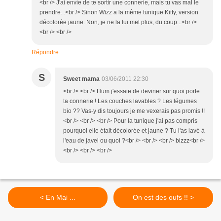
<br /> J'ai envie de te sortir une connerie, mais tu vas mal le
prendre...<br /> Sinon Wizz a la même tunique Kitty, version
décolorée jaune. Non, je ne la lui met plus, du coup...<br />
<br /> <br />
Répondre
S
Sweet mama
03/06/2011 22:30
<br /> <br /> Hum j'essaie de deviner sur quoi porte
ta connerie ! Les couches lavables ? Les légumes
bio ?? Vas-y dis toujours je me vexerais pas promis !!
<br /> <br /> <br /> Pour la tunique j'ai pas compris
pourquoi elle était décolorée et jaune ? Tu l'as lavé à
l'eau de javel ou quoi ?<br /> <br /> <br /> bizzz<br />
<br /> <br /> <br />
< En Mai ...
On est des oufs !! >