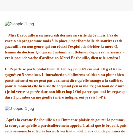
Miss Barbouille a eu mercredi dernier sa visite du 6e mois. Pas de
vaccin au programme mais à la place, une ribambelle de sourires et de
gazouillis en tout genre qui ont réussi l'exploit de dérider la mère Q,
femme du docteur Q ( qui suit notamment Bébinou depuis sa naissance ),
vraie peau de vache d'ordinaire. Merci Barbouille, dieu te le rendra !
Et Pépètte se porte plutot bien : 8,150 Kg pour 69 cm soit 1 Kg et 4 cm
gagnés en 5 semaines. L'introduction d'aliments solides s'est plutot bien
passé même si on ne peut pas vraiment dire qu'elle mange à la cuillère,
pour le moment elle la sussotte et quand j'en ai marre ( au bout de 2 min !
) je lui verse sa purée dans son bib et hop ! Oui parce que moi les repas qui
dure 3 plombes ça me gonfle ( mère indigne, oui je sais ! ;-P ).
Après la carotte Barbouille a eu l'immense plaisir de gouter la pomme,
la courgette qu'elle a particulièrement apprécié, ainsi que le brocoli, puis
cette semaine la sole, les haricots verts et un délicieux duo de pommes de