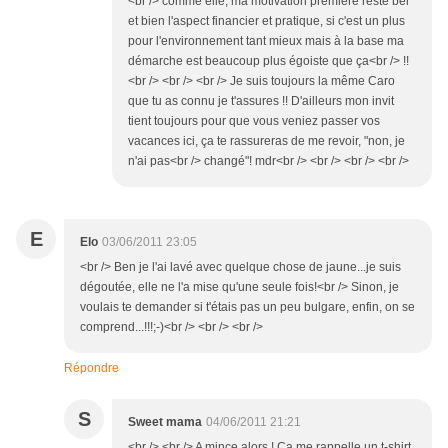
<br /> comme elle, ma motivation première reste bel
et bien l'aspect financier et pratique, si c'est un plus
pour l'environnement tant mieux mais à la base ma
démarche est beaucoup plus égoiste que ça<br /> !!
<br /> <br /> <br /> Je suis toujours la même Caro
que tu as connu je t'assures !! D'ailleurs mon invit
tient toujours pour que vous veniez passer vos
vacances ici, ça te rassureras de me revoir, "non, je
n'ai pas<br /> changé"! mdr<br /> <br /> <br /> <br />
E
Elo
03/06/2011 23:05
<br /> Ben je l'ai lavé avec quelque chose de jaune...je suis
dégoutée, elle ne l'a mise qu'une seule fois!<br /> Sinon, je
voulais te demander si t'étais pas un peu bulgare, enfin, on se
comprend...!!!;-)<br /> <br /> <br />
Répondre
S
Sweet mama
04/06/2011 21:21
<br /> <br /> A mince alors ! Ca me rappelle un t-shirt