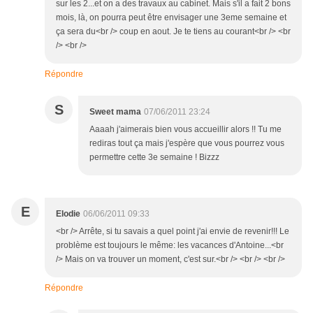
sur les 2...et on a des travaux au cabinet. Mais s'il a fait 2 bons
mois, là, on pourra peut être envisager une 3eme semaine et
ça sera du<br /> coup en aout. Je te tiens au courant<br /> <br
/> <br />
Répondre
S
Sweet mama
07/06/2011 23:24
Aaaah j'aimerais bien vous accueillir alors !! Tu me
rediras tout ça mais j'espère que vous pourrez vous
permettre cette 3e semaine ! Bizzz
E
Elodie
06/06/2011 09:33
<br /> Arrête, si tu savais a quel point j'ai envie de revenir!!! Le
problème est toujours le même: les vacances d'Antoine...<br
/> Mais on va trouver un moment, c'est sur.<br /> <br /> <br />
Répondre