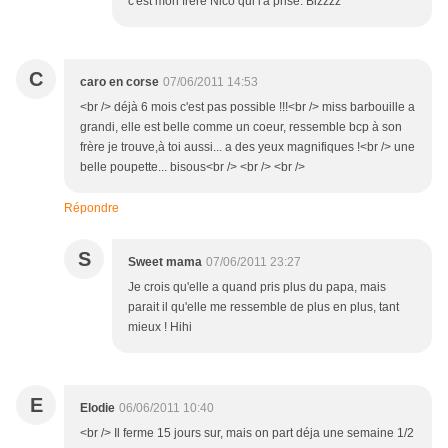
c'est mon frère Nico qui l'a prise. Bizzzz
C
caro en corse
07/06/2011 14:53
<br /> déjà 6 mois c'est pas possible !!!<br /> miss barbouille a
grandi, elle est belle comme un coeur, ressemble bcp à son
frère je trouve,à toi aussi... a des yeux magnifiques !<br /> une
belle poupette... bisous<br /> <br /> <br />
Répondre
S
Sweet mama
07/06/2011 23:27
Je crois qu'elle a quand pris plus du papa, mais
parait il qu'elle me ressemble de plus en plus, tant
mieux ! Hihi
E
Elodie
06/06/2011 10:40
<br /> Il ferme 15 jours sur, mais on part déja une semaine 1/2