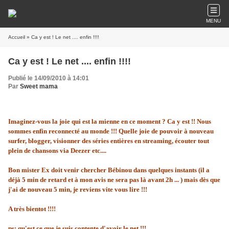
MENU
Accueil
» Ca y est ! Le net .... enfin !!!!
Ca y est ! Le net .... enfin !!!!
Publié le 14/09/2010 à 14:01
Par
Sweet mama
Imaginez-vous la joie qui est la mienne en ce moment ? Ca y est !! Nous
sommes enfin reconnecté au monde !!! Quelle joie de pouvoir à nouveau
surfer, blogger, visionner des séries entières en streaming, écouter tout
plein de chansons via Deezer etc....
Bon mister Ex doit venir chercher Bébinou dans quelques instants (il a
déjà 5 min de retard et à mon avis ne sera pas là avant 2h ... ) mais dès que
j'ai de nouveau 5 min, je reviens vite vous lire !!!
A très bientot !!!!
ps: qu'est ce que je suis contente d'avoir le net !!!