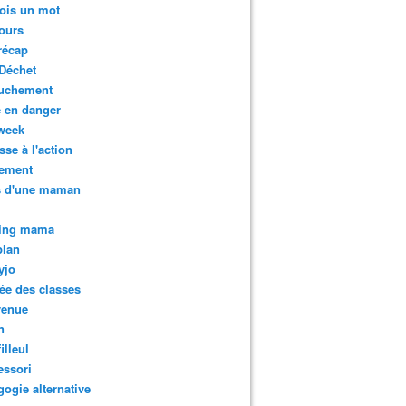
ois un mot
ours
récap
Déchet
uchement
 en danger
week
sse à l'action
tement
s d'une maman
ing mama
plan
yjo
ée des classes
venue
n
illeul
essori
ogie alternative