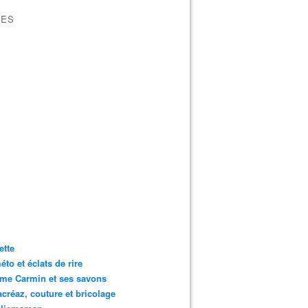
VES
ette
to et éclats de rire
me Carmin et ses savons
créaz, couture et bricolage