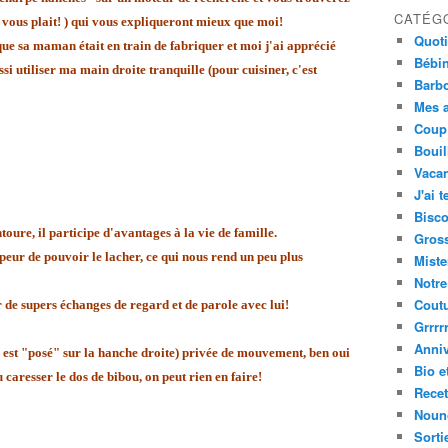
CATÉG
il vous plait! ) qui vous expliqueront mieux que moi!
Quot
e sa maman était en train de fabriquer et moi j'ai apprécié
Bébi
si utiliser ma main droite tranquille (pour cuisiner, c'est
Barbo
Mes a
Coup
Bouil
Vacan
J'ai t
Bisco
toure, il participe d'avantages à la vie de famille.
Gros
 peur de pouvoir le lacher, ce qui nous rend un peu plus
Miste
Notre
Cout
 de supers échanges de regard et de parole avec lui!
Grrrrr
Anniv
 est "posé" sur la hanche droite) privée de mouvement, ben oui
Bio e
 caresser le dos de bibou, on peut rien en faire!
Recet
Nouno
Sorti