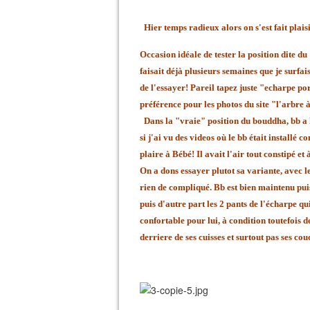
Hier temps radieux alors on s'est fait plais
Occasion idéale de tester la position dite d
faisait déjà plusieurs semaines que je surfai
de l'essayer! Pareil tapez juste "echarpe p
préférence pour les photos du site "l'arbre à
Dans la "vraie" position du bouddha, bb a l
si j'ai vu des videos où le bb était installé 
plaire à Bébé! Il avait l'air tout constipé et
On a dons essayer plutot sa variante, avec le
rien de compliqué. Bb est bien maintenu puis
puis d'autre part les 2 pants de l'écharpe qui 
confortable pour lui, à condition toutefois de
derriere de ses cuisses et surtout pas ses cou