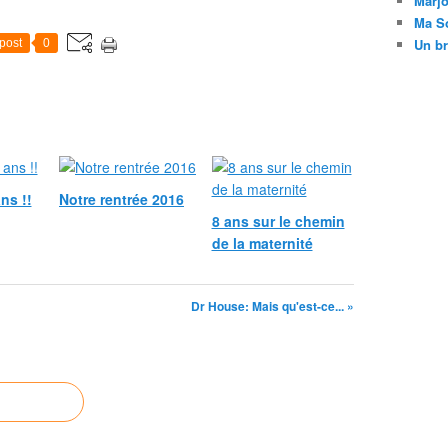
Marj
Ma So
Un br
post
0
ns !!
Notre rentrée 2016
8 ans sur le chemin
de la maternité
Dr House: Mais qu'est-ce... »