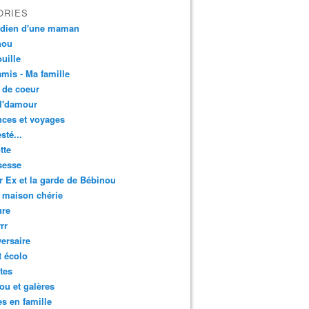
ORIES
idien d'une maman
nou
uille
mis - Ma famille
 de coeur
l'damour
ces et voyages
esté...
tte
sesse
r Ex et la garde de Bébinou
 maison chérie
ure
rr
ersaire
t écolo
tes
u et galères
es en famille