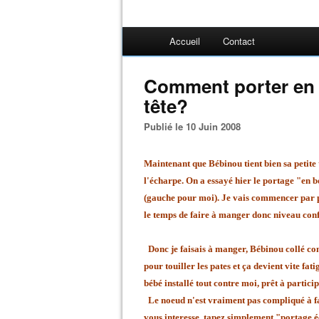
Accueil
Contact
Comment porter en é
tête?
Publié le 10 Juin 2008
Maintenant que Bébinou tient bien sa petite 
l'écharpe. On a essayé hier le portage "en b
(gauche pour moi). Je vais commencer par pa
le temps de faire à manger donc niveau confo
Donc je faisais à manger, Bébinou collé cont
pour touiller les pates et ça devient vite fa
bébé installé tout contre moi, prêt à partici
Le noeud n'est vraiment pas compliqué à fa
vous interesse, tapez simplement "portage 