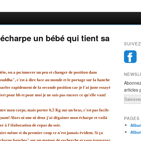
charpe un bébé qui tient sa
SUIVEZ
tête, on a pu innover un peu et changer de position dans
NEWSL
ouddha", c'est à dire face au monde et le portage sur la hanche
Abonnez
rler rapidement de la seconde position car je l'ai juste essayé
articles 
rt pour bb et pour moi je ne sais pas encore ce qu'elle vaut!
Email
re mon corps, mais porter 6,5 Kg sur un bras, c'est pas facile
tiguant! Alors ni une ni deux j'ai dégainer mon écharpe et voilà
PAGES
Album
per à l'élaboration de repas du soir.
Album
ire même si du premier coup ce n'est jamais évident. Si ça
écharpe hanches" sur un moteur de recherche et vous trouverez