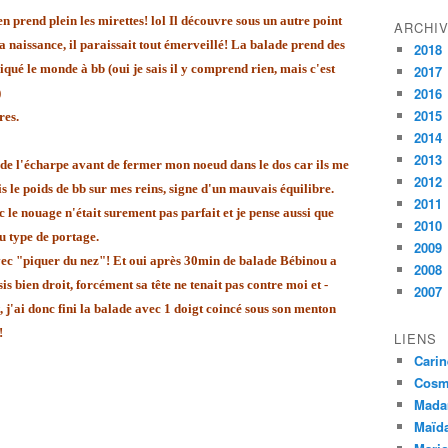
n prend plein les mirettes! lol Il découvre sous un autre point
ARCHI
 naissance, il paraissait tout émerveillé! La balade prend des
2018
iqué le monde à bb (oui je sais il y comprend rien, mais c'est
2017
2016
)
2015
res.
2014
2013
s de l'écharpe avant de fermer mon noeud dans le dos car ils me
2012
ais le poids de bb sur mes reins, signe d'un mauvais équilibre.
2011
 le nouage n'était surement pas parfait et je pense aussi que
2010
u type de portage.
2009
ec "piquer du nez"! Et oui après 30min de balade Bébinou a
2008
s bien droit, forcément sa tête ne tenait pas contre moi et -
2007
 j'ai donc fini la balade avec 1 doigt coincé sous son menton
s!
LIENS
Carin
Cosmé
Mada
Maïda