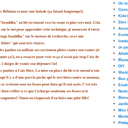
Un m
Conc
ir Bébinou et moi: une balade (ça faisait longtemps!)
Kids'
Zéro 
u "bouddha" où bb est tourné vers la route et plus vers moi. Cela
Acco
s sur le net pour apprendre cette technique, je mourrais d'envie
Ecole
ortage bouddha" sur le moteur de recherche, avec une
Insta
 bébés" qui sont très claires.
Je pa
es jambes en tailleur ou carrément pliées contre son ventre (si
Allai
comme ça!), on a essayer pour voir et ça n'avait pas trop l'air de
Blue
 à 2 doigts de vomir son déjeuner! lol
DIY
s jambes à l'air libre. La mise en place du bb et le noeud n'ont
Work
qu'il y a d'une part la poche qui le sert bien contre sa maman,
Bon 
se croisent sous ses fesses pour bien qu'il soit assis. C'est très
Enok
Rentr
 bien veiller à ce que l'écharpe soutienne ses fesses et le
Bien
cougnettes!! Sinon on risquerait d'en faire une ptite fille!
Jardi
Mon f
Mont
Pédag