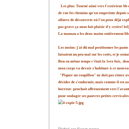
Les plus: Tourné ainsi vers l'extérieur bb e
de vue les chemins qu'on empreinte depuis sa
allures de découverte où l'on peux déjà expl
pas grave ça nous fait plaisir d'y croire! lol
La maman a les deux mains entièrement lib
Les moins: j'ai dû mal positionner les pant
faisaient un peu mal sur les cotés, et je sent
Bon en même temps c'était la 1ere fois, donc
mon corps va devoir s'habituer à ce nouvea
"Piquer un roupillon" ne doit pas rimer av
décider de s'endormir, mais comme il est assi
horreur- penchait affreusement vers l'avant,
pour soulager ses pauvres petites cervicale
Rédigé par
Sweet mama