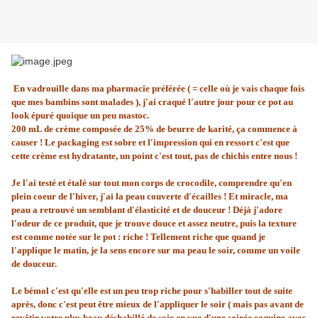
En vadrouille dans ma pharmacie préférée ( = celle où je vais chaque fois
que mes bambins sont malades ), j'ai craqué l'autre jour pour ce pot au
look épuré quoique un peu mastoc.
200 mL de crème composée de 25% de beurre de karité, ça commence à
causer ! Le packaging est sobre et l'impression qui en ressort c'est que
cette crème est hydratante, un point c'est tout, pas de chichis entre nous !
Je l'ai testé et étalé sur tout mon corps de crocodile, comprendre qu'en
plein coeur de l'hiver, j'ai la peau couverte d'écailles ! Et miracle, ma
peau a retrouvé un semblant d'élasticité et de douceur ! Déjà j'adore
l'odeur de ce produit, que je trouve douce et assez neutre, puis la texture
est comme notée sur le pot : riche ! Tellement riche que quand je
l'applique le matin, je la sens encore sur ma peau le soir, comme un voile
de douceur.
Le bémol c'est qu'elle est un peu trop riche pour s'habiller tout de suite
après, donc c'est peut être mieux de l'appliquer le soir ( mais pas avant de
revêtir votre plus beau déshabillé de soie en vue d'une soirée coquine avec