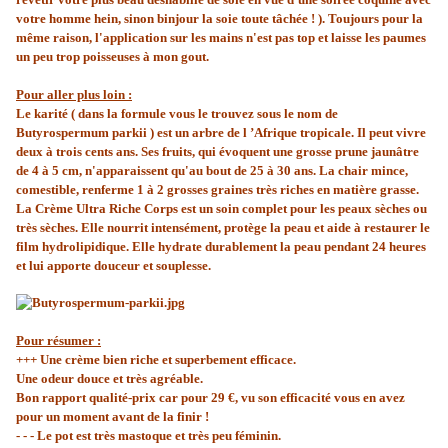
votre homme hein, sinon binjour la soie toute tâchée ! ). Toujours pour la
même raison, l'application sur les mains n'est pas top et laisse les paumes
un peu trop poisseuses à mon gout.
Pour aller plus loin :
Le karité ( dans la formule vous le trouvez sous le nom de
Butyrospermum parkii ) est un arbre de l ’Afrique tropicale. Il peut vivre
deux à trois cents ans. Ses fruits, qui évoquent une grosse prune jaunâtre
de 4 à 5 cm, n'apparaissent qu'au bout de 25 à 30 ans. La chair mince,
comestible, renferme 1 à 2 grosses graines très riches en matière grasse.
La Crème Ultra Riche Corps est un soin complet pour les peaux sèches ou
très sèches. Elle nourrit intensément, protège la peau et aide à restaurer le
film hydrolipidique. Elle hydrate durablement la peau pendant 24 heures
et lui apporte douceur et souplesse.
Pour résumer :
+++ Une crème bien riche et superbement efficace.
Une odeur douce et très agréable.
Bon rapport qualité-prix car pour 29 €, vu son efficacité vous en avez
pour un moment avant de la finir !
- - - Le pot est très mastoque et très peu féminin.