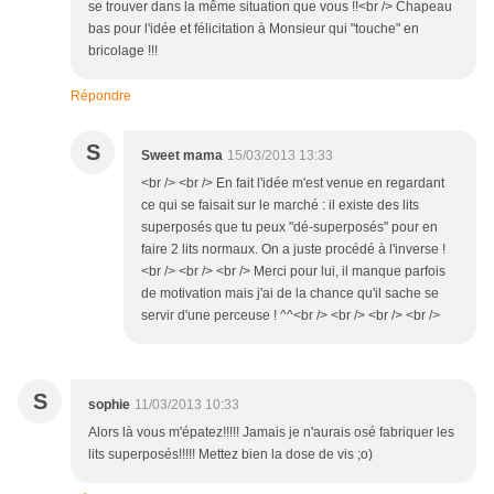
se trouver dans la même situation que vous !!<br /> Chapeau
bas pour l'idée et félicitation à Monsieur qui "touche" en
bricolage !!!
Répondre
S
Sweet mama
15/03/2013 13:33
<br /> <br /> En fait l'idée m'est venue en regardant
ce qui se faisait sur le marché : il existe des lits
superposés que tu peux "dé-superposés" pour en
faire 2 lits normaux. On a juste procédé à l'inverse !
<br /> <br /> <br /> Merci pour lui, il manque parfois
de motivation mais j'ai de la chance qu'il sache se
servir d'une perceuse ! ^^<br /> <br /> <br /> <br />
S
sophie
11/03/2013 10:33
Alors là vous m'épatez!!!!! Jamais je n'aurais osé fabriquer les
lits superposés!!!!! Mettez bien la dose de vis ;o)