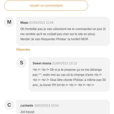
Ajouter un commentaire
M
Mapu
01/04/2013 11:04
Oh t'embête pas je vais sûrement me le commander un jour (il
me semble qu'il ne coûtait pas cher sur le site en plus).
Merde! Je vais fréquenter Phildar: la honte!! MDR
Répondre
S
Sweet mama
01/04/2013 13:13
<br /> <br /> Oh si je te propose ça ne me dérange
pas ^^, redis moi au cas où tu change d'avis.<br />
<br /> <br /> Ouai être cliente Phildar, à même pas 30
ans...la loose !!!!!! lol<br /> <br /> <br /> <br />
C
carinette
30/03/2013 10:54
Joli travail