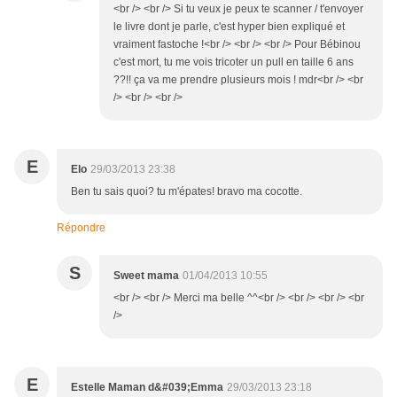
<br /> <br /> Si tu veux je peux te scanner / t'envoyer
le livre dont je parle, c'est hyper bien expliqué et
vraiment fastoche !<br /> <br /> <br /> Pour Bébinou
c'est mort, tu me vois tricoter un pull en taille 6 ans
??!! ça va me prendre plusieurs mois ! mdr<br /> <br
/> <br /> <br />
E
Elo
29/03/2013 23:38
Ben tu sais quoi? tu m'épates! bravo ma cocotte.
Répondre
S
Sweet mama
01/04/2013 10:55
<br /> <br /> Merci ma belle ^^<br /> <br /> <br /> <br
/>
E
Estelle Maman d&#039;Emma
29/03/2013 23:18