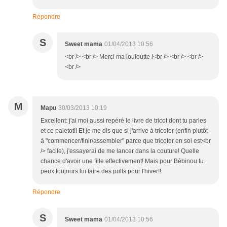
Répondre
S
Sweet mama
01/04/2013 10:56
<br /> <br /> Merci ma louloutte !<br /> <br /> <br />
<br />
M
Mapu
30/03/2013 10:19
Excellent: j'ai moi aussi repéré le livre de tricot dont tu parles
et ce paletot!! Et je me dis que si j'arrive à tricoter (enfin plutôt
à "commencer/finir/assembler" parce que tricoter en soi est<br
/> facile), j'essayerai de me lancer dans la couture! Quelle
chance d'avoir une fille effectivement! Mais pour Bébinou tu
peux toujours lui faire des pulls pour l'hiver!!
Répondre
S
Sweet mama
01/04/2013 10:56