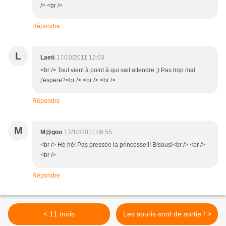
/> <br />
Répondre
L
Laeti
17/10/2011 12:03
<br /> Tout vient à point à qui sait attendre ;) Pas trop mal
j'espere?<br /> <br /> <br />
Répondre
M
M@goo
17/10/2011 06:55
<br /> Hé hé! Pas pressée la princesse!!! Bisous!<br /> <br />
<br />
Répondre
< 11 mois
Les souris sont de sortie ! >