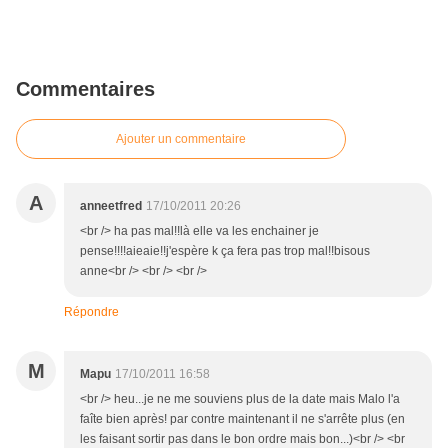
Commentaires
Ajouter un commentaire
A
anneetfred
17/10/2011 20:26
<br /> ha pas mal!!là elle va les enchainer je
pense!!!!aieaie!!j'espère k ça fera pas trop mal!!bisous
anne<br /> <br /> <br />
Répondre
M
Mapu
17/10/2011 16:58
<br /> heu...je ne me souviens plus de la date mais Malo l'a
faîte bien après! par contre maintenant il ne s'arrête plus (en
les faisant sortir pas dans le bon ordre mais bon...)<br /> <br