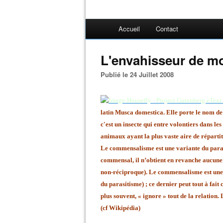
Accueil
Contact
L'envahisseur de m
Publié le 24 Juillet 2008
latin Musca domestica. Elle porte le nom de
c'est un insecte qui entre volontiers dans le
animaux ayant la plus vaste aire de réparti
Le commensalisme est une variante du para
commensal, il n’obtient en revanche aucune c
non-réciproque). Le commensalisme est une a
du parasitisme) ; ce dernier peut tout à fait
plus souvent, « ignore » tout de la relation
(cf Wikipédia)