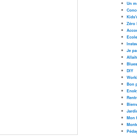
Un m
Conc
Kids'
Zéro 
Acco
Ecole
Insta
Je pa
Allai
Blue
DIY
Work
Bon 
Enok
Rentr
Bien
Jardi
Mon f
Mont
Pédag