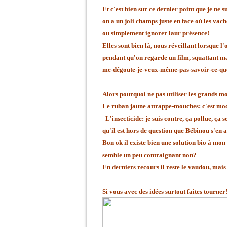
Et c'est bien sur ce dernier point que je ne
on a un joli champs juste en face où les vach
ou simplement ignorer laur présence!
Elles sont bien là, nous réveillant lorsque l
pendant qu'on regarde un film, squattant ma
me-dégoute-je-veux-même-pas-savoir-ce-que-c
Alors pourquoi ne pas utiliser les grands m
Le ruban jaune attrappe-mouches: c'est moc
L'insecticide: je suis contre, ça pollue, ça
qu'il est hors de question que Bébinou s'en 
Bon ok il existe bien une solution bio à mon
semble un peu contraignant non?
En derniers recours il reste le vaudou, mais 
Si vous avec des idées surtout faites tourner!