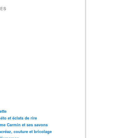
VES
ette
to et éclats de rire
me Carmin et ses savons
créaz, couture et bricolage