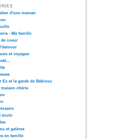
ORIES
idien d'une maman
nou
uille
mis - Ma famille
 de coeur
l'damour
ces et voyages
esté...
tte
sesse
r Ex et la garde de Bébinou
 maison chérie
ure
rr
ersaire
t écolo
tes
u et galères
es en famille