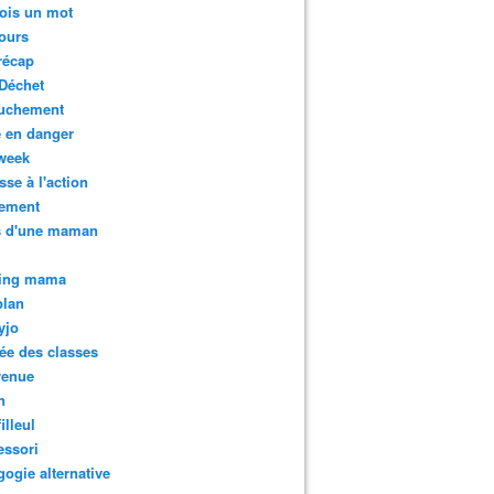
ois un mot
ours
récap
Déchet
uchement
 en danger
week
sse à l'action
tement
s d'une maman
ing mama
plan
yjo
ée des classes
venue
n
illeul
essori
ogie alternative