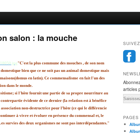
on salon : la mouche
SUIVEZ
"C'est la plus commune des mouches
, de son nom
 domestique bien que ce ne soit pas un animal domestique
mais
NEWSL
s maisons
(domus en latin). Ce commensalisme
en fait l'un des
Abonnez
tion dans le monde.
articles 
sitisme
; si l'hôte fournit une partie de sa propre nourriture au
Email
ontrepartie évidente de ce dernier (la relation est à bénéfice
ssociation non-destructrice pour l’hôte (ce qui le différencie
 continuer à vivre et évoluer en présence du commensal et, le
PAGES
. Les survies des deux organismes ne sont pas interdépendantes."
Album
Album