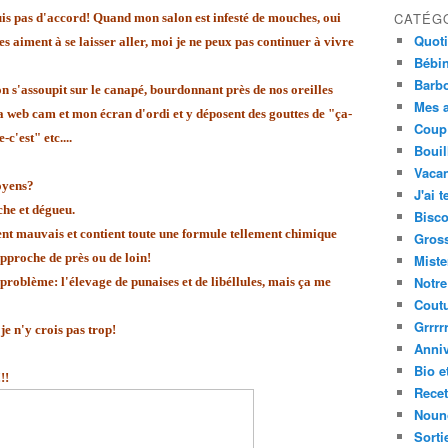
CATÉG
 suis pas d'accord! Quand mon salon est infesté de mouches, oui
Quot
es aiment à se laisser aller, moi je ne peux pas continuer à vivre
Bébi
Barbo
'on s'assoupit sur le canapé, bourdonnant près de nos oreilles
Mes a
 web cam et mon écran d'ordi et y déposent des gouttes de "ça-
Coup
'est" etc....
Bouil
Vacan
oyens?
J'ai t
he et dégueu.
Bisco
 sent mauvais et contient toute une formule tellement chimique
Gros
approche de près ou de loin!
Miste
Notre
 problème: l'élevage de punaises et de libéllules, mais ça me
Cout
Grrrrr
je n'y crois pas trop!
Anniv
Bio e
!!
Recet
Nouno
Sorti