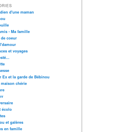
ORIES
idien d'une maman
nou
uille
mis - Ma famille
 de coeur
l'damour
ces et voyages
esté...
tte
sesse
r Ex et la garde de Bébinou
 maison chérie
ure
rr
ersaire
t écolo
tes
u et galères
es en famille