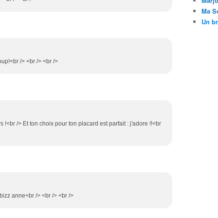
Marj
Ma So
Un br
oup!<br /> <br /> <br />
s !<br /> Et ton choix pour ton placard est parfait : j'adore !!<br
!bizz anne<br /> <br /> <br />