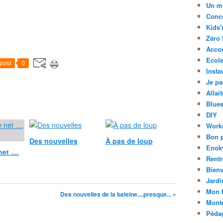
Un m
Conc
Kids'
Zéro 
Acco
Ecole
post
0
Insta
Je pa
Allai
Blue
DIY
Work
Bon 
Des nouvelles
À pas de loup
Enok
et ....
Rentr
Bien
Jardi
Mon f
Des nouvelles de la baleine....presque... »
Mont
Pédag