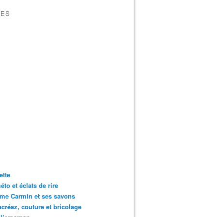
VES
ette
to et éclats de rire
me Carmin et ses savons
créaz, couture et bricolage