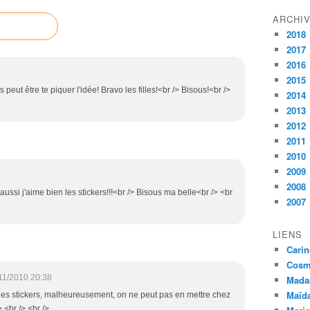
ARCHI
2018
2017
2016
2015
 peut être te piquer l'idée! Bravo les filles!<br /> Bisous!<br />
2014
2013
2012
2011
2010
2009
2008
aussi j'aime bien les stickers!!!<br /> Bisous ma belle<br /> <br
2007
LIENS
Carin
Cosmé
11/2010 20:38
Mada
Maïda
n des stickers, malheureusement, on ne peut pas en mettre chez
 <br /> <br />