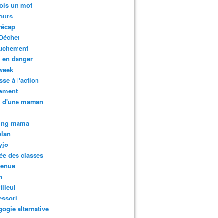
ois un mot
ours
récap
Déchet
uchement
 en danger
week
sse à l'action
tement
s d'une maman
ing mama
plan
yjo
ée des classes
venue
n
illeul
essori
ogie alternative