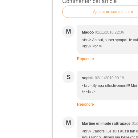
Commenter cet article
Ajouter un commentaire
M
Magoo
02/11/2010 22:36
<br /> Ah oui, super sympa! Je vais
<br /> <br />
Répondre
S
sophie
02/11/2010 09:19
<br /> Sympa effectivement!!! Moi 
/> <br />
Répondre
M
Martine en mode rattrapage
01/
<br /> J'adore ! Je suis aussi fa
nous !<br /> Bisous ma belle<br />