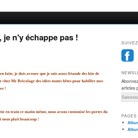
, je n'y échappe pas !
SUIVEZ
NEWSL
en faite, je dois avouer que je suis assez friande des kits de
Abonnez
r chez Mr Bricolage des idées toutes bêtes pour habiller mes
articles 
es !
Email
rtie en train ce matin même, nous avons customisé les portes du
PAGES
qui nous plait beaucoup !
Album
Album