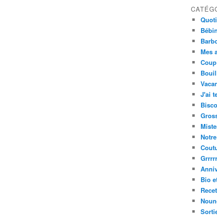
CATÉG
Quot
Bébi
Barbo
Mes a
Coup
Bouil
Vacan
J'ai t
Bisco
Gros
Miste
Notre
Cout
Grrrrr
Anniv
Bio e
Recet
Nouno
Sorti