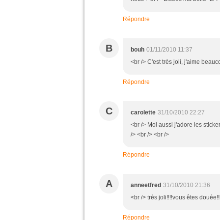
Répondre
B
bouh
01/11/2010 11:37
<br /> C'est très joli, j'aime beauc
Répondre
C
carolette
31/10/2010 22:27
<br /> Moi aussi j'adore les sticker
/> <br /> <br />
Répondre
A
anneetfred
31/10/2010 21:36
<br /> très joli!!!!vous êtes douée!
Répondre