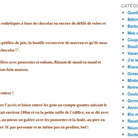
CATÉG
Quot
Bébi
esthétiques à base de chocolat ou encore du défilé de robes et
Barbo
Mes a
Coup
pétiller de joie, la bouille recouverte de marron et qu'ils nous
Bouil
chocolat !".
Vacan
J'ai t
ées avec poussettes et enfants, flânant de stand en stand et
Bisco
ats faits maison.
Gros
Miste
Notre
entrer !
Cout
Grrrrr
re l'accès et laisse entrer les gens au compte-gouttes suivant le
Anniv
t environ 100m et vu la petite taille de l'édifice, on se dit avec
Bio e
au mieux on galère avec les poussettes et la foule, au pire on
Recet
er 3€ par personne et ne même pas en profiter, bof !
Nouno
Sorti