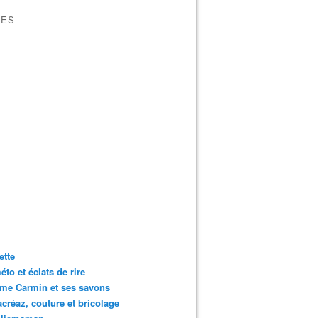
VES
ette
to et éclats de rire
me Carmin et ses savons
créaz, couture et bricolage