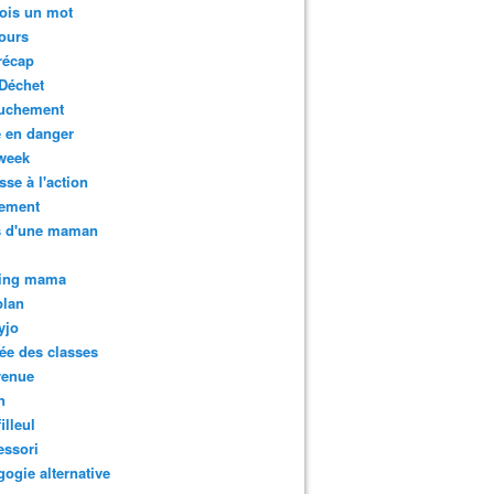
ois un mot
ours
récap
Déchet
uchement
 en danger
week
sse à l'action
tement
s d'une maman
ing mama
plan
yjo
ée des classes
venue
n
illeul
essori
ogie alternative