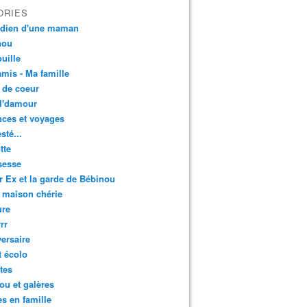
ORIES
idien d'une maman
nou
uille
mis - Ma famille
 de coeur
l'damour
ces et voyages
esté...
tte
sesse
r Ex et la garde de Bébinou
 maison chérie
ure
rr
ersaire
t écolo
tes
u et galères
es en famille