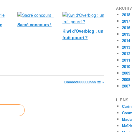
ARCHI
2018
2017
ie
Sacré concours !
2016
Kiwi d'Overblog : un
2015
fruit pourri ?
2014
2013
2012
2011
2010
2009
2008
Booooouuuuuuhhh !!!! »
2007
LIENS
Carin
Cosmé
Mada
Maïda