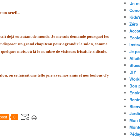
Un m
Conc
un orteil...
Kids'
Zéro 
Acco
avait déjà eu autant de monde. Je me suis demandé pourquoi les
Ecole
 et disposer un grand chapiteau pour agrandir le salon, comme
Insta
Je pa
a quelques mois, où là le nombre de visiteurs frisait le ridicule.
Allai
Blue
DIY
lon, on se faisait une telle joie avec nos amis et nos loulous d'y
Work
Bon 
Enok
Rentr
Bien
Jardi
post
0
Mon f
Mont
Pédag