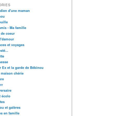
ORIES
idien d'une maman
nou
uille
mis - Ma famille
 de coeur
l'damour
ces et voyages
esté...
tte
sesse
r Ex et la garde de Bébinou
 maison chérie
ure
rr
ersaire
t écolo
tes
u et galères
es en famille