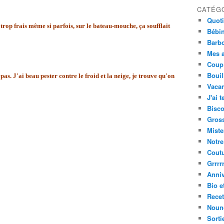
CATÉG
Quot
 trop frais même si parfois, sur le bateau-mouche, ça soufflait
Bébi
Barbo
Mes a
Coup
Bouil
 pas. J'ai beau pester contre le froid et la neige, je trouve qu'on
Vacan
J'ai t
Bisco
Gros
Miste
Notre
Cout
Grrrrr
Anniv
Bio e
Recet
Nouno
Sorti