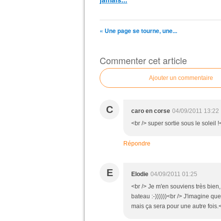
« Une page se tourne, une...
Commenter cet article
Ajouter un commentaire
C
caro en corse
04/09/2011 13:22
<br /> super sortie sous le soleil !
Répondre
E
Elodie
04/09/2011 01:25
<br /> Je m'en souviens très bien,
bateau :-))))))<br /> J'imagine qu
mais ça sera pour une autre fois.<