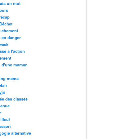
ois un mot
ours
récap
Déchet
uchement
 en danger
week
sse à l'action
tement
s d'une maman
ing mama
plan
yjo
ée des classes
venue
n
illeul
essori
ogie alternative