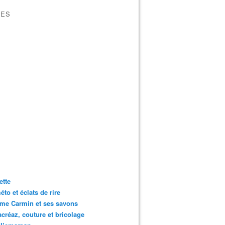
VES
ette
to et éclats de rire
me Carmin et ses savons
créaz, couture et bricolage