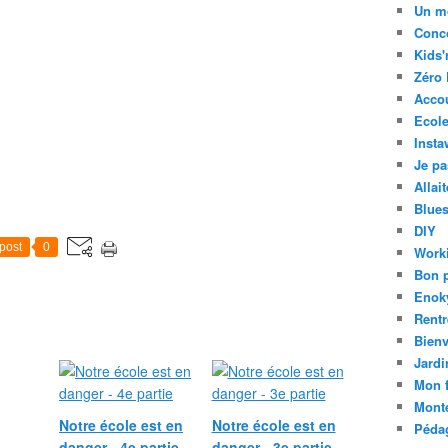
Un m
Conc
Kids'
Zéro 
Acco
Ecole
Insta
Je pa
Allai
Blue
DIY
post
0
Work
Bon 
Enok
Rentr
Bien
Jardi
Mon f
Mont
Notre école est en
Notre école est en
Pédag
danger - 4e partie
danger - 3e partie