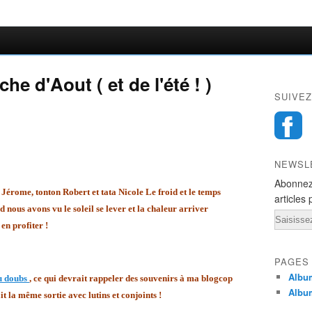
e d'Aout ( et de l'été ! )
SUIVEZ
NEWSL
Abonnez
Jérome, tonton Robert et tata Nicole Le froid et le temps
articles 
nd nous avons vu le soleil se lever et la chaleur arriver
Email
en profiter !
PAGES
Album
du doubs
, ce qui devrait rappeler des souvenirs à ma blogcop
Album
it la même sortie avec lutins et conjoints !