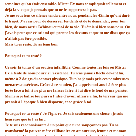
semaines qu'on était ensemble. Mister Ex nous compliquait tellement et
déjà la vie que je pensais que tu ne le supporterais pas.
Je me souviens ce silence tendu entre nous, pendant les 45min qu'ont duré
le trajet. J'avais peur de desserrer les dents et de te demander, pour ton
bien, de nous sortir Bébinou et moi de ta vie. Tu étais si bien sans nous. Ou
j'avais peur que ce soit toi qui prenne les devants et que tu me dises que ça
n'allait pas être possible.
Mais tu es resté. Tu as tenu bon.
Pourquoi es-tu resté ?
Ce soir là tu fus d'un soutien infaillible. Comme toutes les fois où Mister
Ex a tenté de nous pourrir l'existence. Tu n'as jamais fléchi devant lui,
même à 2 doigts du contact physique. Tu n'as jamais pris ces nombreuses
menaces au sérieux. Grâce à ce soutien, j'ai appris moi aussi à être plus
forte face à lui, à ne plus me laisser faire, à lui dire le fond de ma pensée.
Même si je balise toujours à l'idée d'avoir affaire à lui, la terreur qui me
prenait à l'époque à bien disparue, et ce grâce à toi.
Pourquoi es-tu resté ? Je l'ignore. Je sais seulement une chose : je suis
heureuse que tu l'ai fait.
Je te suis reconnaissante à un point que tu ne soupçonnes pas. Tu as
transformé la pauvre mère célibataire en amoureuse, femme et maman