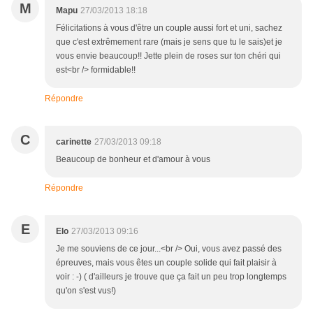
M
Mapu
27/03/2013 18:18
Félicitations à vous d'être un couple aussi fort et uni, sachez
que c'est extrêmement rare (mais je sens que tu le sais)et je
vous envie beaucoup!! Jette plein de roses sur ton chéri qui
est<br /> formidable!!
Répondre
C
carinette
27/03/2013 09:18
Beaucoup de bonheur et d'amour à vous
Répondre
E
Elo
27/03/2013 09:16
Je me souviens de ce jour...<br /> Oui, vous avez passé des
épreuves, mais vous êtes un couple solide qui fait plaisir à
voir : -) ( d'ailleurs je trouve que ça fait un peu trop longtemps
qu'on s'est vus!)