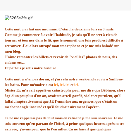
Cette nuit, j'ai fait une insomnie. C'était la deuxième fois en 3 nuits.
Comme je commence à avoir l'habitude, je sais qu'il ne sert à rien de
tourner et tourner dans le lit, que le sommeil une fois perdu est difficile à
retrouver. J'ai alors attrapé mon smart phone et je me suis baladé sur
mon blog.
J'aime remonter les billets et revoir de "vieilles" photos de nous, des
enfants etc...
Et parfois je relis notre histoire...
Cette nuit je n'ai pas dormi, et j'ai relu notre week-end avorté à Saillons-
les-bains. Pour mémoire c'est
ici
,
ici
,
ici
et
ici
.
Mister Ex m'avait appelé en catastrophe pour me dire que Bébinou, alors
âgé d'un peu plus d'un an, avait un orteil gonflé, violet et purulent, qu'il
fallait impérativement que JE l'emmène aux urgences, que c'était un
méchant ongle incarné et qu'il faudrait sûrement l'opérer.
Je ne me rappelais pas de tout mais en relisant je me suis souvenu. Je me
suis souvenu qu'en partant de l'hôtel, à peine quelques heures après notre
arrivée, j'avais peur que tu t'en ailles. Ça ne faisait que quelques