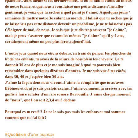
épanouie. Alors même si ces derniers mois, ni toi ni moi n'étions au mieux
de notre forme, et que nous avons laissé une petite distance s'installer
gentiment, je veux que tu saches à quel point je t'aime. A quelques jours /
semaines de mettre notre 3e enfant au monde, il fallait que tu saches que je
ne laisserais pas cette distance devenir un problème, je ne te laisserais pas
t'éloigner de moi, de nous. Je sais que je te dis trop souvent "je t'aime",
mais je peux t'assurer que ce sont les mêmes "je t'aime" qu'il y 4 ans,
certainement même un peu plus forts aujourd'hui.
L'autre jour quand nous étions dehors, en train de poncer les planches du
lit de nos enfants, tu avais de la sciure de bois plein les cheveux. Ça te
donnait 30 ans de plus et je me suis imaginé à quoi tu pourrais bien
ressembler dans quelques dizaines d'années. Je me suis vue à tes côtés,
dans 30, 40 et j'espère bien 50 ans.
J'aime la façon dont nous vivons. J'aime la complicité que tu as avec
Bébinou et dont je suis parfois exclue. J'aime comment tu arrives avec tes
guilis à faire éclater d'un rire sonore Barbouille. J'aime chaque moment
de "nous", que l'on soit 2,3,4 ou 5 dedans.
Pourquoi es-tu resté ? Je ne le sais pas mais les enfants et moi sommes
contents que tu l'ai fait !
#Quotidien d'une maman