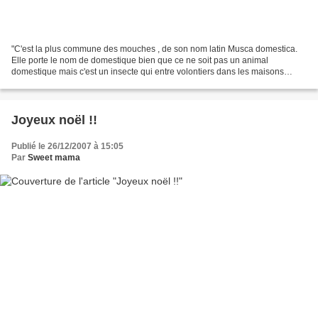
"C'est la plus commune des mouches , de son nom latin Musca domestica.
Elle porte le nom de domestique bien que ce ne soit pas un animal
domestique mais c'est un insecte qui entre volontiers dans les maisons
(domus en latin). Ce commensalisme en fait...
Joyeux noël !!
Publié le 26/12/2007 à 15:05
Par
Sweet mama