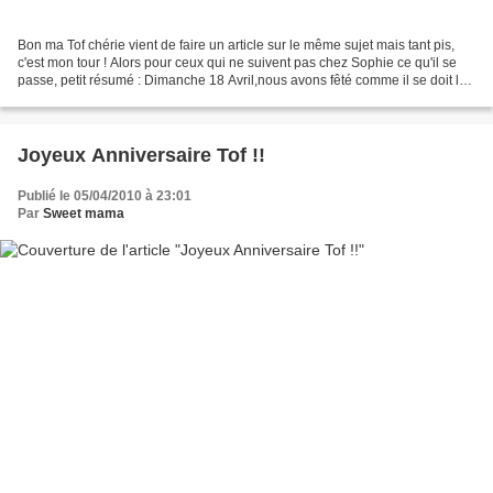
Bon ma Tof chérie vient de faire un article sur le même sujet mais tant pis,
c'est mon tour ! Alors pour ceux qui ne suivent pas chez Sophie ce qu'il se
passe, petit résumé : Dimanche 18 Avril,nous avons fêté comme il se doit le
baptême de Gabriel, le...
Joyeux Anniversaire Tof !!
Publié le 05/04/2010 à 23:01
Par
Sweet mama