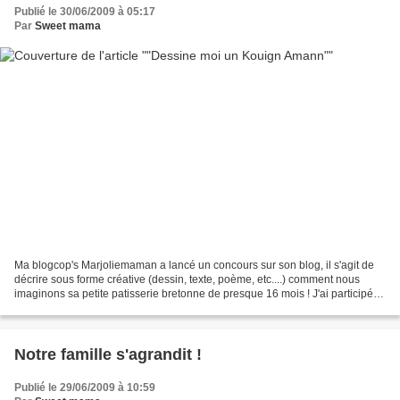
Publié le 30/06/2009 à 05:17
Par
Sweet mama
Ma blogcop's Marjoliemaman a lancé un concours sur son blog, il s'agit de
décrire sous forme créative (dessin, texte, poème, etc....) comment nous
imaginons sa petite patisserie bretonne de presque 16 mois ! J'ai participé à
ce concours car je trouve...
Notre famille s'agrandit !
Publié le 29/06/2009 à 10:59