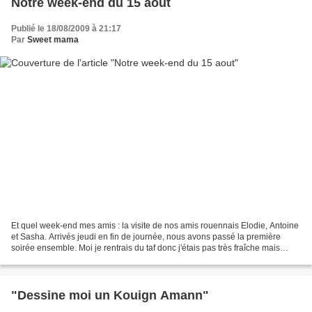
Notre week-end du 15 aout
Publié le 18/08/2009 à 21:17
Par
Sweet mama
Et quel week-end mes amis : la visite de nos amis rouennais Elodie, Antoine
et Sasha. Arrivés jeudi en fin de journée, nous avons passé la première
soirée ensemble. Moi je rentrais du taf donc j'étais pas très fraîche mais
quelle joie de se retrouver...
"Dessine moi un Kouign Amann"