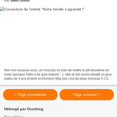
Par
Sweet mama
Non non rassurez-vous, on n'est pas en train de mettre le ptit deuxième en
route (quoique l'idée a de quoi séduire....), Jéjé et moi avons adopté un gros
matou de 3 ans et demi et d'environ 6Kg (oui c'est du beau morceau !) C'est
à la SPA de Pontralier...
< Page précédente
Page suivante >
Hébergé par Overblog