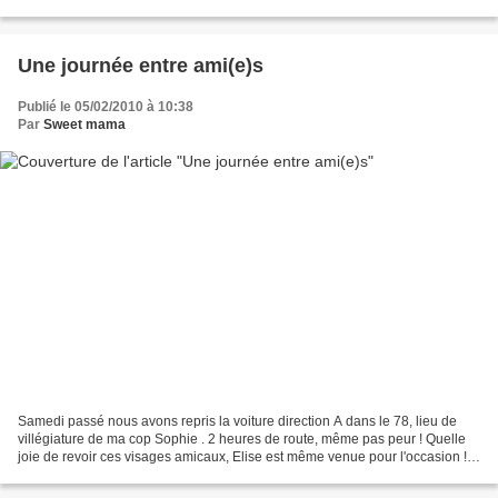
de mon Papa (le 10 mars) et...
Une journée entre ami(e)s
Publié le 05/02/2010 à 10:38
Par
Sweet mama
Samedi passé nous avons repris la voiture direction A dans le 78, lieu de
villégiature de ma cop Sophie . 2 heures de route, même pas peur ! Quelle
joie de revoir ces visages amicaux, Elise est même venue pour l'occasion !
Les loulous ont bien joué ensemble,...