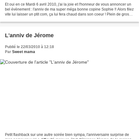
Et oui en ce Mardi 6 avril 2010, j'ai la joie et l'honneur de vous annoncer un
bel évènement : l'anniv de ma super méga bonne copine Sophie !! Alors filez
vite lui laisser un ptit com, ça lui fera chaud dans son coeur ! Plein de gros
bisous ma belle en...
L'anniv de Jérome
Publié le 22/03/2010 à 12:18
Par
Sweet mama
Petit flashback sur une autre soirée bien sympa, l'anniversaire surprise de