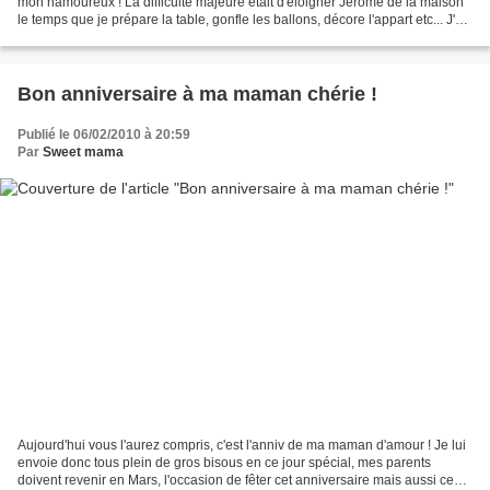
mon namoureux ! La difficulté majeure était d'éloigner Jérome de la maison
le temps que je prépare la table, gonfle les ballons, décore l'appart etc... J'ai
pu compter Sandra...
Bon anniversaire à ma maman chérie !
Publié le 06/02/2010 à 20:59
Par
Sweet mama
Aujourd'hui vous l'aurez compris, c'est l'anniv de ma maman d'amour ! Je lui
envoie donc tous plein de gros bisous en ce jour spécial, mes parents
doivent revenir en Mars, l'occasion de fêter cet anniversaire mais aussi ceux