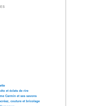
VES
ette
to et éclats de rire
me Carmin et ses savons
créaz, couture et bricolage