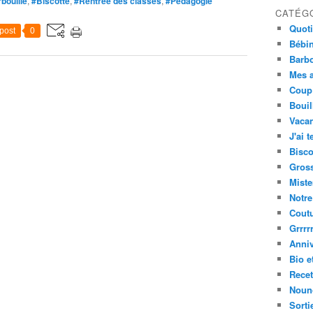
bouille
,
#Biscotte
,
#Rentrée des classes
,
#Pédagogie
CATÉG
Quot
post
0
Bébi
Barbo
Mes a
Coup
Bouil
Vacan
J'ai t
Bisco
Gros
Miste
Notre
Cout
Grrrrr
Anniv
Bio e
Recet
Nouno
Sorti