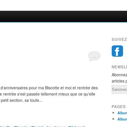
SUIVEZ
…
NEWSL
Abonnez
articles 
r d'anniversaires pour ma Biscotte et moi et rentrée des
Email
e rentrée s'est passée tellement mieux que ce qu'elle
etit section, sa toute...
PAGES
Album
Album