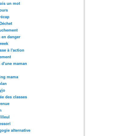
ois un mot
ours
récap
Déchet
uchement
 en danger
week
sse à l'action
tement
s d'une maman
ing mama
plan
yjo
ée des classes
venue
n
illeul
essori
ogie alternative