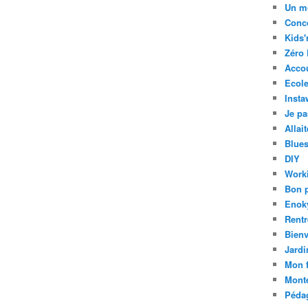
Un m
Conc
Kids'
Zéro 
Acco
Ecole
Insta
Je pa
Allai
Blue
DIY
Work
Bon 
Enok
Rentr
Bien
Jardi
Mon f
Mont
Pédag