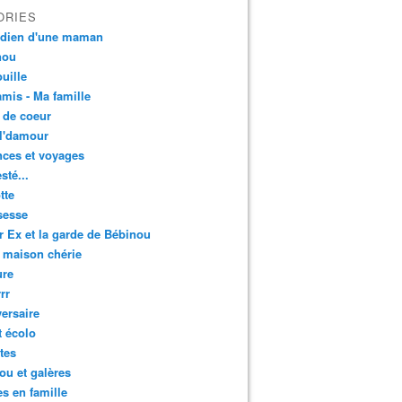
ORIES
idien d'une maman
nou
uille
mis - Ma famille
 de coeur
l'damour
ces et voyages
esté...
tte
sesse
r Ex et la garde de Bébinou
 maison chérie
ure
rr
ersaire
t écolo
tes
u et galères
es en famille