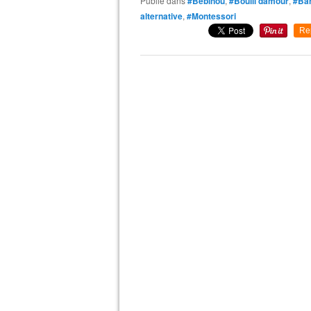
Publié dans
#Bébinou
,
#Bouill'damour
,
#Bar
alternative
,
#Montessori
Re